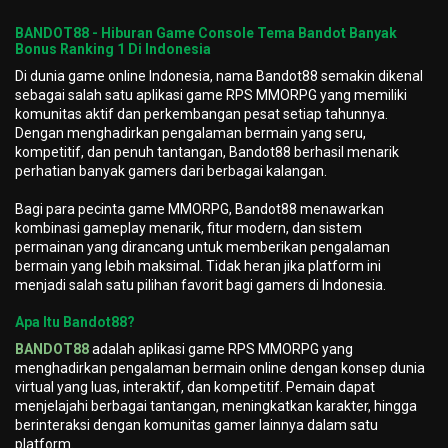
BANDOT88 - Hiburan Game Console Tema Bandot Banyak
Bonus Ranking 1 Di Indonesia
Di dunia game online Indonesia, nama Bandot88 semakin dikenal
sebagai salah satu aplikasi game RPS MMORPG yang memiliki
komunitas aktif dan perkembangan pesat setiap tahunnya.
Dengan menghadirkan pengalaman bermain yang seru,
kompetitif, dan penuh tantangan, Bandot88 berhasil menarik
perhatian banyak gamers dari berbagai kalangan.
Bagi para pecinta game MMORPG, Bandot88 menawarkan
kombinasi gameplay menarik, fitur modern, dan sistem
permainan yang dirancang untuk memberikan pengalaman
bermain yang lebih maksimal. Tidak heran jika platform ini
menjadi salah satu pilihan favorit bagi gamers di Indonesia.
Apa Itu Bandot88?
BANDOT88
adalah aplikasi game RPS MMORPG yang
menghadirkan pengalaman bermain online dengan konsep dunia
virtual yang luas, interaktif, dan kompetitif. Pemain dapat
menjelajahi berbagai tantangan, meningkatkan karakter, hingga
berinteraksi dengan komunitas gamer lainnya dalam satu
platform.