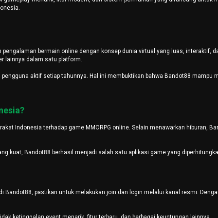
donesia.
galaman bermain online dengan konsep dunia virtual yang luas, interaktif, dan
r lainnya dalam satu platform.
ah pengguna aktif setiap tahunnya. Hal ini membuktikan bahwa Bandot88 mampu
nesia?
rakat Indonesia terhadap game MMORPG online. Selain menawarkan hiburan, Ban
 kuat, Bandot88 berhasil menjadi salah satu aplikasi game yang diperhitungkan
di Bandot88, pastikan untuk melakukan join dan login melalui kanal resmi. 
idak ketinggalan event menarik, fitur terbaru, dan berbagai keuntungan lainnya.