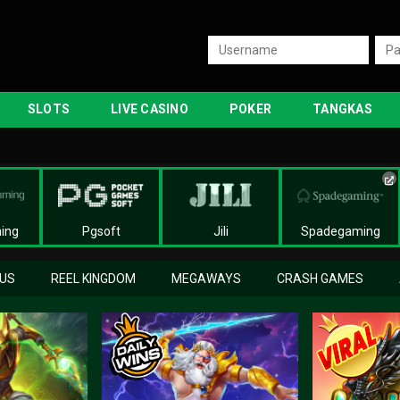
SLOTS
LIVE CASINO
POKER
TANGKAS
ing
Pgsoft
Jili
Spadegaming
NUS
REEL KINGDOM
MEGAWAYS
CRASH GAMES