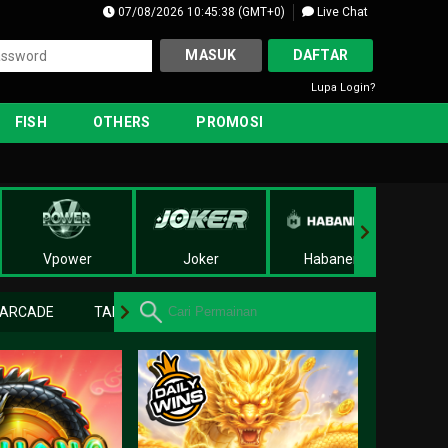
07/08/2026 10:45:39 (GMT+0)
Live Chat
MASUK
DAFTAR
Lupa Login?
FISH
OTHERS
PROMOSI
Vpower
Joker
Habanero
ARCADE
TABLE