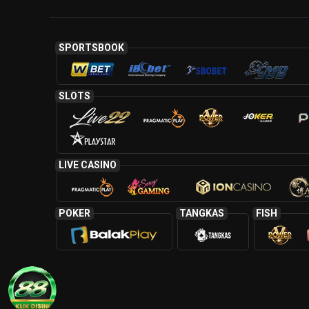
SPORTSBOOK
SLOTS
LIVE CASINO
POKER
TANGKAS
FISH