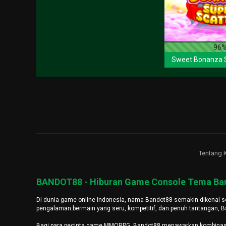
96
Sweet Bonanza S
Tentang 
BANDOT88 - Hiburan Game Console Tema Band
Di dunia game online Indonesia, nama Bandot88 semakin dikenal 
pengalaman bermain yang seru, kompetitif, dan penuh tantangan, B
Bagi para pecinta game MMORPG, Bandot88 menawarkan kombinasi g