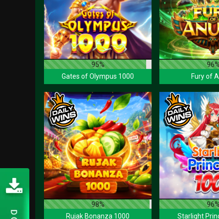
95%
96
Gates of Olympus 1000
Fury of 
98%
96
Rujak Bonanza 1000
Starlight Pri