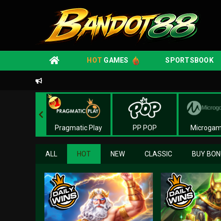
HOT
GAMES
SPORTSBOOK
All games
Pragmatic Play
PP POP
Microgam
ALL
HOT
NEW
CLASSIC
BUY BO