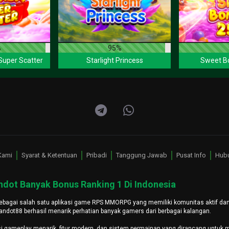
%
95%
uper Scatter
Starlight Princess
Sweet B
Kami
Syarat & Ketentuan
Pribadi
Tanggung Jawab
Pusat Info
Hubu
ot Banyak Bonus Ranking 1 Di Indonesia
sebagai salah satu aplikasi game RPS MMORPG yang memiliki komunitas aktif d
andot88 berhasil menarik perhatian banyak gamers dari berbagai kalangan.
ameplay menarik, fitur modern, dan sistem permainan yang dirancang untuk m