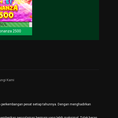
95%
onanza 2500
ngi Kami
an perkembangan pesat setiap tahunnya. Dengan menghadirkan
emberikan pengalaman bermain yang lebih maksimal. Tidak heran