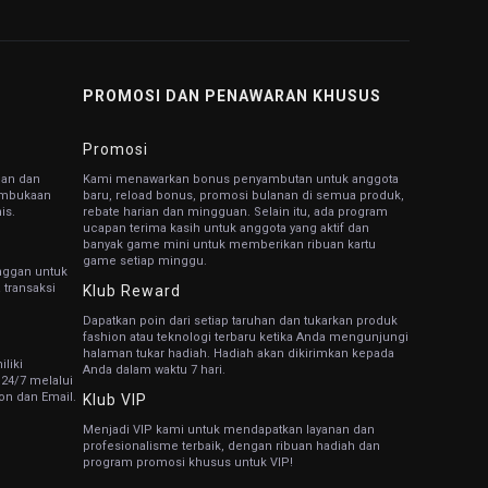
PROMOSI DAN PENAWARAN KHUSUS
Promosi
han dan
Kami menawarkan bonus penyambutan untuk anggota
pembukaan
baru, reload bonus, promosi bulanan di semua produk,
is.
rebate harian dan mingguan. Selain itu, ada program
ucapan terima kasih untuk anggota yang aktif dan
banyak game mini untuk memberikan ribuan kartu
game setiap minggu.
nggan untuk
transaksi
Klub Reward
Dapatkan poin dari setiap taruhan dan tukarkan produk
fashion atau teknologi terbaru ketika Anda mengunjungi
halaman tukar hadiah. Hadiah akan dikirimkan kepada
liki
Anda dalam waktu 7 hari.
 24/7 melalui
pon dan Email.
Klub VIP
Menjadi VIP kami untuk mendapatkan layanan dan
profesionalisme terbaik, dengan ribuan hadiah dan
program promosi khusus untuk VIP!