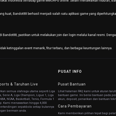
rakat Indonesia terhadap game MMORPG online. Selain menawarkan hiburan, Ban
 kuat, Bandot88 berhasil menjadi salah satu aplikasi game yang diperhitungkan
di Bandot88, pastikan untuk melakukan join dan login melalui kanal resmi. 
idak ketinggalan event menarik, fitur terbaru, dan berbagai keuntungan lainnya.
PUSAT INFO
ports & Taruhan Live
Pusat Bantuan
kan semua olahraga utama seperti Liga
Lihat halaman FAQ kami untuk aturan taru
ga, Serie A, Liga Champion, Ligue 1, Liga
bantuan game. Ini berisi bantuan pada 
NBA, NCAA, Basketball, Tenis, Formula 1
akun, deposit, penarikan dan bantuan tekn
gi. Kami menawarkan hingga 4,000
Cara Pembayaran
pertandingan sepakbola setiap bulannya
ngan bermain anda.
Kami memberikan pilihan tepat bagi pela