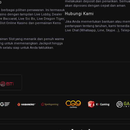
melakukan deposit dan penarikan. Semua 
o
akan diproses dengan cepat dan aman.
 berbagai pilihan penawaran. Ini termasuk
Hubungi Kami
asino dengan tampilan Live Lobby, Dealer
ive Baccarat, Live Sic Bo, Live Dragon Tiger,
Jika Anda memerlukan bantuan atau memi
, Slot Online Kasino dan permainan Keno.
pertanyaan tentang taruhan, kami tersedia
Live Chat (Whatsapp, Line, Skype...), Tele
inan Slot yang menarik dan penuh warna
ng untuk memenangkan Jackpot hingga
h selalu siap untuk Anda taklukkan.